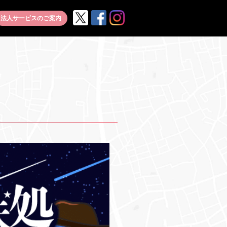
公
公
公
法人サービスのご案内
式
式
式
X
Facebook
Instagram