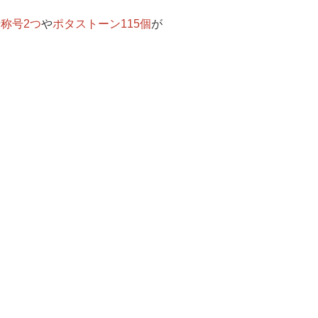
や
称号2つ
や
ポタストーン115個
が