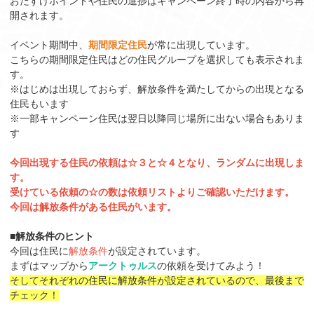
おたすけポイントや住民の進捗はキャンペーン終了時の内容から再
開されます。
イベント期間中、
期間限定住民
が常に出現しています。
こちらの期間限定住民はどの住民グループを選択しても表示されま
す。
※はじめは出現しておらず、解放条件を満たしてからの出現となる
住民もいます
※一部キャンペーン住民は翌日以降同じ場所に出ない場合もありま
す
今回出現する住民の依頼は☆３と☆４となり、ランダムに出現しま
す。
受けている依頼の☆の数は依頼リストよりご確認いただけます。
今回は解放条件がある住民がいます。
■解放条件のヒント
今回は住民に
解放条件
が設定されています。
まずはマップから
アークトゥルス
の依頼を受けてみよう！
そしてそれぞれの住民に解放条件が設定されているので、最後まで
チェック！