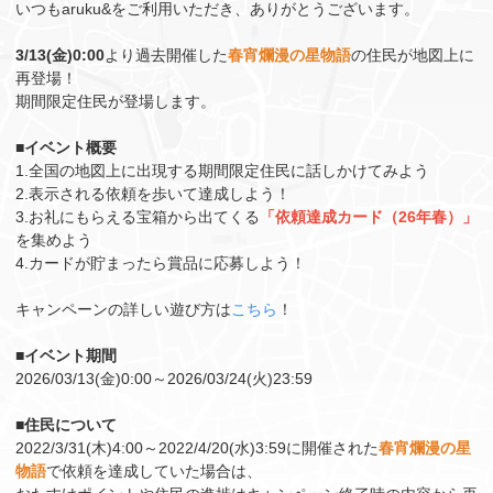
いつもaruku&をご利用いただき、ありがとうございます。
3/13(金)0:00
より過去開催した
春宵爛漫の星物語
の住民が地図上に
再登場！
期間限定住民が登場します。
■イベント概要
1.全国の地図上に出現する期間限定住民に話しかけてみよう
2.表示される依頼を歩いて達成しよう！
3.お礼にもらえる宝箱から出てくる
「依頼達成カード（26年春）」
を集めよう
4.カードが貯まったら賞品に応募しよう！
キャンペーンの詳しい遊び方は
こちら
！
■イベント期間
2026/03/13(金)0:00～2026/03/24(火)23:59
■住民について
2022/3/31(木)4:00～2022/4/20(水)3:59に開催された
春宵爛漫の星
物語
で依頼を達成していた場合は、