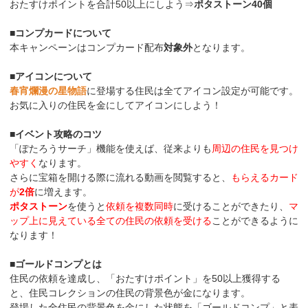
おたすけポイントを合計50以上にしよう⇒
ポタストーン40個
■コンプカードについて
本キャンペーンはコンプカード配布
対象外
となります。
■アイコンについて
春宵爛漫の星物語
に登場する住民は全てアイコン設定が可能です。
お気に入りの住民を金にしてアイコンにしよう！
■イベント攻略のコツ
「ぽたろうサーチ」機能を使えば、従来よりも
周辺の住民を見つけ
やすく
なります。
さらに宝箱を開ける際に流れる動画を閲覧すると、
もらえるカード
が
2倍
に増えます。
ポタストーン
を使うと
依頼を複数同時
に受けることができたり、
マ
ップ上に見えている全ての住民の依頼を受ける
ことができるように
なります！
■ゴールドコンプとは
住民の依頼を達成し、「おたすけポイント」を50以上獲得する
と、住民コレクションの住民の背景色が金になります。
登場した全住民の背景色を金にした状態を「ゴールドコンプ」と表